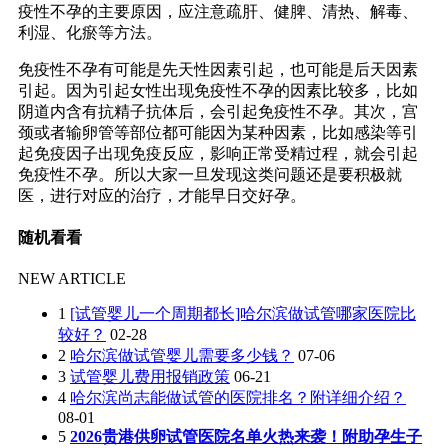
疫性不孕的主要原因，应注意疏肝、健脾、清热、解毒、
利湿、化瘀等方法。
免疫性不孕有可能是先天性因素引起，也可能是后天因素
引起。因为引起女性出现免疫性不孕的因素比较多，比如
阴道内含有抗精子抗体后，会引起免疫性不孕。其次，宫
颈或者输卵管等部位都可能因为某种因素，比如感染等引
起免疫因子出现免疫反应，影响正常受精过程，就会引起
免疫性不孕。所以大家一旦发现这类问题还是要积极就
医，进行对应的治疗，才能早日交好孕。
随机看看
NEW ARTICLE
1
[试管婴儿一个周期都长]哈尔滨做试管哪家医院比
较好？
02-28
2
哈尔滨做试管婴儿需要多少钱？
07-06
3
试管婴儿费用报销政策
06-21
4
哈尔滨尚志能做试管的医院排名？附详细介绍？
08-01
5
2026贵港供卵试管医院名单火热来袭！附助孕生子