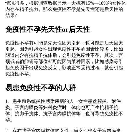
情况很多，根据调查数据显示，大概有15%—18%的女性体
内存在精子抗力。那么免疫性不孕是先天性还是后天性的
结果?
免疫性不孕先天性or后天性
免疫性不孕有可能是先天性因素引起，也可能是后天因素
引起。因为引起女性出现免疫性不孕的因素比较多，比如
阴道内含有抗精子抗体后，会引起免疫性不孕。其次，宫
颈或者输卵管等部位都可能因为某种因素，比如感染等引
起免疫因子出现免疫反应，影响正常受精过程，就会引起
免疫性不孕。
易患免疫性不孕的人群
1、患生殖系统炎性感染疾病的人，女性患盆腔炎、附件
炎、子宫内膜炎等妇科炎症时，体内也可产生抗精子抗
体、抗卵子抗体、抗子宫内膜抗体等，也可导致免疫性不
孕。
2、存在抗子宫内膜抗体的女性，当女性患有子宫内膜炎、