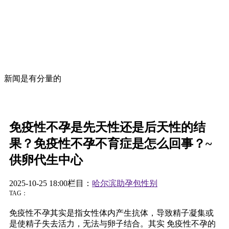
哈尔时霆网
新闻是有分量的
哈尔时霆网
免疫性不孕是先天性还是后天性的结
果？免疫性不孕不育症是怎么回事？~
供卵代生中心
2025-10-25 18:00
栏目：
哈尔滨助孕包性别
TAG：
免疫性不孕其实是指女性体内产生抗体，导致精子凝集或
是使精子失去活力，无法与卵子结合。其实 免疫性不孕的