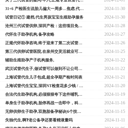
关于三代试管的疑问/中六,正规专业试管代怀公司
2024-11-30
31+6 产检医生说胎儿偏大一周多…焦虑,代生宝宝贴心生殖助孕服务
2024-11-30
试管日记① 建档,代生男孩宝宝生殖助孕服务
2024-11-28
沧州三代试管供卵,深圳产检：这些项目免费！
2024-11-27
代怀生子助孕机构,备孕攻略
2024-11-26
正规代怀助孕咨询,终于迎来了第二次试管，八年的期盼，
2024-11-25
第三代供卵试管医院,在泉州交灵活就业可以报销产检费用吗
2024-11-22
辅助生殖助孕产子机构服务,
2024-11-22
武汉试管代生子,做试管可以做到不让公司知道吗
2024-11-21
上海试管代生儿子包成,超全孕期产检时间表
2024-11-20
上海试管代生宝宝,深圳NT检查花多少钱 / 产检优惠券怎么领
2024-11-19
合法代生助孕机构,必须狠狠夸下这件哺乳内衣，今天产检被夸啦
2024-11-16
单身生子助孕机构,胎停再战一击即中，科学备孕不踩坑
2024-11-15
无卵供卵生子助孕,双胞胎备孕秘诀|6个技巧帮你怀上双胞胎猪宝
2024-11-11
失独代生,啊❓老公备孕还要看精液量吗