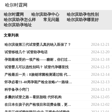
哈尔时霆网
哈尔时霆网
哈尔滨助孕中心
哈尔滨助孕包性别
哈尔滨助孕怎么样
常见问题
哈尔滨助孕哪里好
哈尔滨助孕地址
文章列表
2024-12-21
哈尔滨做第三代试管婴儿真的纳入医保了？
2024-12-20
试管移植几个 试管助孕电话
2024-12-18
孕期最难受的一项产检——糖耐，你们过关了吗？ 代孕费用专业正规
2024-12-15
试管婴儿可以选性别吗？ 试管代孕哪里找
2024-12-14
产检最后一关：B族链球菌检测通过啦 代孕机购电话
2024-12-13
怀孕必看‼️1-40周孕期产检全攻略✅一路绿灯 供卵自怀电话
2024-12-13
科学备孕小窍门
2024-12-05
多囊的试管之路～看胚胎啦 代怀机构
2024-12-02
在日本生孩子的产检项目和花费金额，更新中,私立试管机构
2024-12-01